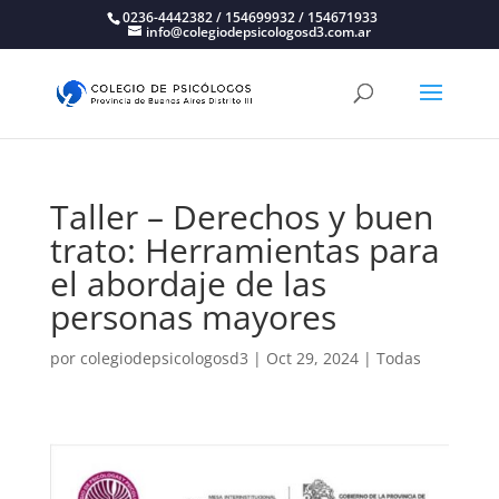
0236-4442382 / 154699932 / 154671933
info@colegiodepsicologosd3.com.ar
Taller – Derechos y buen
trato: Herramientas para
el abordaje de las
personas mayores
por
colegiodepsicologosd3
|
Oct 29, 2024
|
Todas