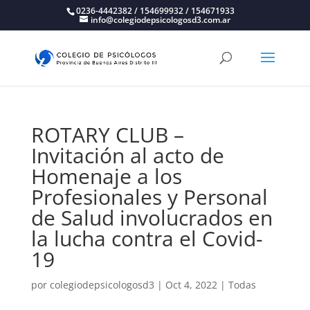
0236-4442382 / 154699932 / 154671933
info@colegiodepsicologosd3.com.ar
ROTARY CLUB –
Invitación al acto de
Homenaje a los
Profesionales y Personal
de Salud involucrados en
la lucha contra el Covid-
19
por
colegiodepsicologosd3
|
Oct 4, 2022
|
Todas