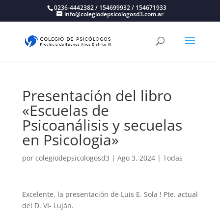
0236-4442382 / 154699932 / 154671933
info@colegiodepsicologosd3.com.ar
Presentación del libro
«Escuelas de
Psicoanálisis y secuelas
en Psicologia»
por
colegiodepsicologosd3
|
Ago 3, 2024
|
Todas
Excelente, la presentación de Luis E. Sola ! Pte. actual
del D. VI- Luján.