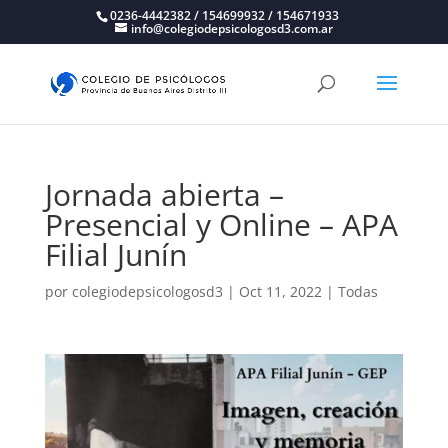
0236-4442382 / 154699932 / 154671933
info@colegiodepsicologosd3.com.ar
Jornada abierta –
Presencial y Online – APA
Filial Junín
por
colegiodepsicologosd3
|
Oct 11, 2022
|
Todas