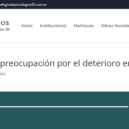
olegiodepsicologosd3.com.ar
Inicio
Institucional
Matrícula
Obras Social
reocupación por el deterioro en
das