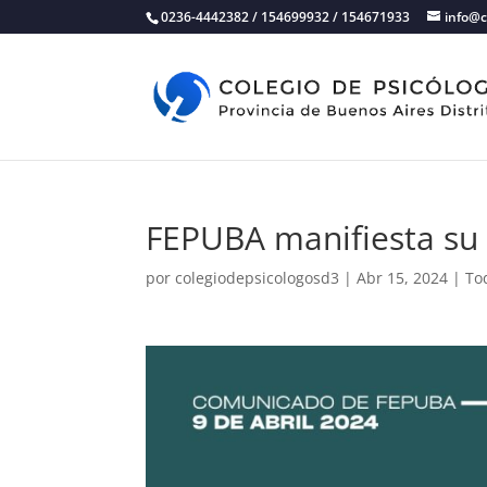
0236-4442382 / 154699932 / 154671933
info@c
FEPUBA manifiesta su p
por
colegiodepsicologosd3
|
Abr 15, 2024
|
To