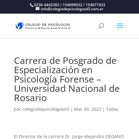
0236-4442382 / 154699932 / 154671933
info@colegiodepsicologosd3.com.ar
Carrera de Posgrado de
Especialización en
Psicología Forense –
Universidad Nacional de
Rosario
por
colegiodepsicologosd3
|
Mar 30, 2023
|
Todas
El Director de la carrera Dr. Jorge Alejandro DEGANO