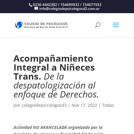
0236-4442382 / 154699932 / 154671933
info@colegiodepsicologosd3.com.ar
Acompañamiento
Integral a Niñeces
Trans.
De la
despatologización al
enfoque de Derechos.
por
colegiodepsicologosd3
|
Nov 17, 2022
|
Todas
Actividad NO ARANCELADA organizada por la