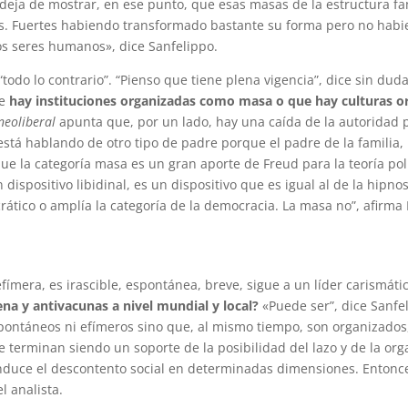
deja de mostrar, en ese punto, que esas masas de la estructura fa
rtes. Fuertes habiendo transformado bastante su forma pero no hab
os seres humanos», dice Sanfelippo.
“todo lo contrario”. “Pienso que tiene plena vigencia”, dice sin du
e
hay instituciones organizadas como masa o que hay culturas 
neoliberal
apunta que, por un lado, hay una caída de la autoridad p
está hablando de otro tipo de padre porque el padre de la familia, 
 que la categoría masa es un gran aporte de Freud para la teoría 
ispositivo libidinal, es un dispositivo que es igual al de la hipno
ático o amplía la categoría de la democracia. La masa no”, afirma 
fímera, es irascible, espontánea, breve, sigue a un líder carismátic
na y antivacunas a nivel mundial y local?
«Puede ser”, dice Sanfe
spontáneos ni efímeros sino que, al mismo tiempo, son organizados
 terminan siendo un soporte de la posibilidad del lazo y de la orga
nduce el descontento social en determinadas dimensiones. Entonc
l analista.