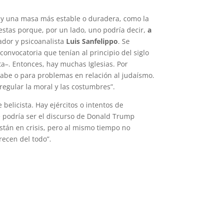
to) y una masa más estable o duradera, como la
puestas porque, por un lado, uno podría decir,
a
iador y psicoanalista
Luis Sanfelippo
. Se
 convocatoria que tenían al principio del siglo
ta–. Entonces, hay muchas Iglesias. Por
rabe o para problemas en relación al judaísmo.
regular la moral y las costumbres”.
belicista. Hay ejércitos o intentos de
ue podría ser el discurso de Donald Trump
están en crisis, pero al mismo tiempo no
ecen del todo”.