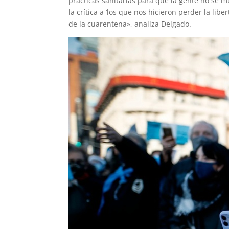
prácticas sanitarias para que la gente no se
la crítica a ‘los que nos hicieron perder la li
de la cuarentena», analiza Delgado.