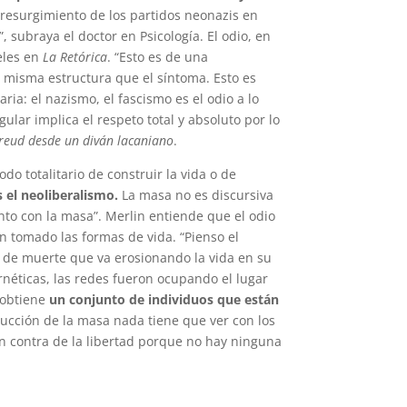
 resurgimiento de los partidos neonazis en
, subraya el doctor en Psicología. El odio, en
teles en
La Retórica
. “Esto es de una
la misma estructura que el síntoma. Esto es
ria: el nazismo, el fascismo es el odio a lo
gular implica el respeto total y absoluto por lo
reud desde un diván lacaniano
.
o totalitario de construir la vida o de
 el neoliberalismo.
La masa no es discursiva
unto con la masa”. Merlin entiende que el odio
n tomado las formas de vida. “Pienso el
n de muerte que va erosionando la vida en su
rnéticas, las redes fueron ocupando el lugar
e obtiene
un conjunto de individuos que están
rucción de la masa nada tiene que ver con los
 en contra de la libertad porque no hay ninguna