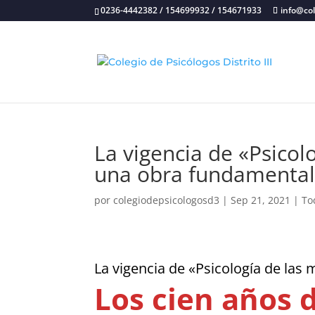
0236-4442382 / 154699932 / 154671933
info@co
La vigencia de «Psicol
una obra fundamental
por
colegiodepsicologosd3
|
Sep 21, 2021
|
To
La vigencia de «Psicología de las 
Los cien años 