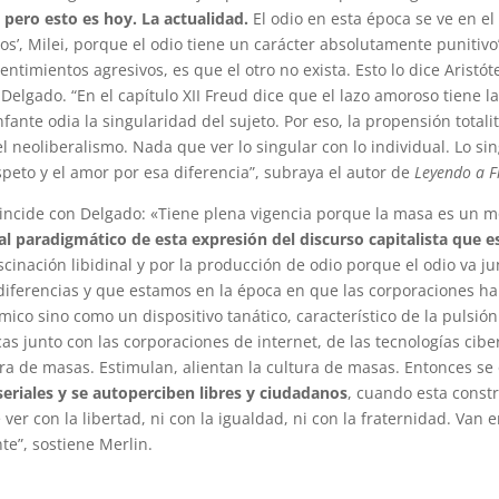
 pero esto es hoy. La actualidad.
El odio en esta época se ve en el
os’, Milei, porque el odio tiene un carácter absolutamente punitivo”
entimientos agresivos, es que el otro no exista. Esto lo dice Aristó
 Delgado. “En el capítulo XII Freud dice que el lazo amoroso tiene 
nte odia la singularidad del sujeto. Por eso, la propensión totalita
l neoliberalismo. Nada que ver lo singular con lo individual. Lo sin
speto y el amor por esa diferencia”, subraya el autor de
Leyendo a F
oincide con Delgado: «Tiene plena vigencia porque la masa es un mod
l paradigmático de esta expresión del discurso capitalista que es
scinación libidinal y por la producción de odio porque el odio va j
diferencias y que estamos en la época en que las corporaciones ha
co sino como un dispositivo tanático, característico de la pulsió
as junto con las corporaciones de internet, de las tecnologías cibe
ura de masas. Estimulan, alientan la cultura de masas. Entonces s
riales y se autoperciben libres y ciudadanos
, cuando esta const
 ver con la libertad, ni con la igualdad, ni con la fraternidad. Van
te”, sostiene Merlin.