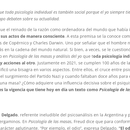
que toda psicología individual es también social porque el yo siempre t
ippo debaten sobre su actualidad.
ue el reinado de la razón como ordenadora del mundo que había i
sus actos de manera consciente
. A esta premisa se la conoce como
s de Copérnico y Charles Darwin. Uno por señalar que el hombre no 
en la cadena del mundo natural. Si bien, a veces, se le cuestionó 
ro en
Psicología de las masas y análisis del yo
que t
oda psicología ind
y acciones al otro
. Justamente en 2021, se cumplen 100 años de la
ificó una bisagra en varios aspectos. Entre ellos, el cruce entre ps
el surgimiento del Partido Nazi y cuando faltaban doce años para q
una masa? ¿Cómo adquiere una influencia decisiva sobre el psiquis
es la vigencia que tiene hoy en día un texto como
Psicología de la
 Delgado
, referente ineludible del psicoanálisis en la Argentina y 
 pergaminos. En
Psicología de las masas
, Freud dice que para confor
rácter aglutinante. “Por ejemplo, el odio”, expresa Delgado.
“El o