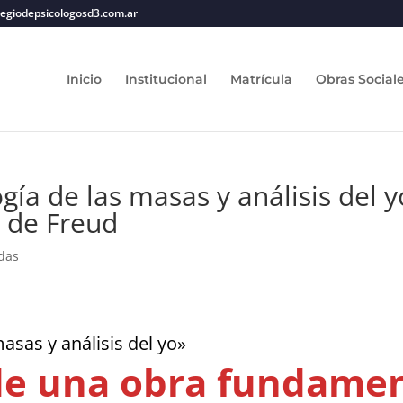
legiodepsicologosd3.com.ar
Inicio
Institucional
Matrícula
Obras Social
ogía de las masas y análisis del 
 de Freud
das
masas y análisis del yo»
de una obra fundamen