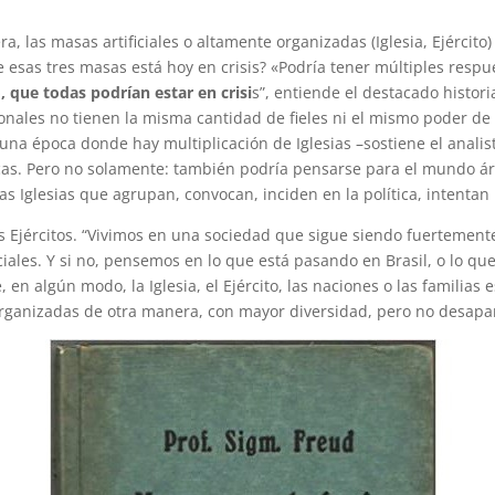
ra, las masas artificiales o altamente organizadas (Iglesia, Ejérci
 de esas tres masas está hoy en crisis? «Podría tener múltiples res
, que todas podrían estar en crisi
s”, entiende el destacado histor
acionales no tienen la misma cantidad de fieles ni el mismo poder de
na época donde hay multiplicación de Iglesias –sostiene el analis
licas. Pero no solamente: también podría pensarse para el mundo á
 Iglesias que agrupan, convocan, inciden en la política, intentan 
 Ejércitos. “Vivimos en una sociedad que sigue siendo fuertemente 
ociales. Y si no, pensemos en lo que está pasando en Brasil, o lo q
n algún modo, la Iglesia, el Ejército, las naciones o las familias 
ganizadas de otra manera, con mayor diversidad, pero no desapar