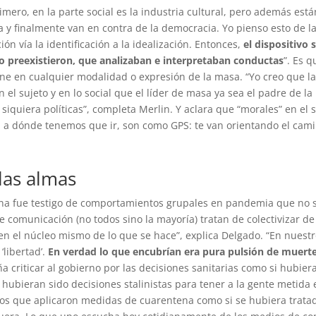
imero, en la parte social es la industria cultural, pero además est
a y finalmente van en contra de la democracia. Yo pienso esto de l
ción vía la identificación a la idealización. Entonces,
el dispositivo
 lo preexistieron, que analizaban e interpretaban conductas
”. Es 
iene en cualquier modalidad o expresión de la masa. “Yo creo que 
el sujeto y en lo social que el líder de masa ya sea el padre de la
siquiera políticas”, completa Merlin. Y aclara que “morales” en el 
a dónde tenemos que ir, son como GPS: te van orientando el camino
las almas
tina fue testigo de comportamientos grupales en pandemia que no 
e comunicación (no todos sino la mayoría) tratan de colectivizar 
o en el núcleo mismo de lo que se hace”, explica Delgado. “En nues
‘libertad’.
En verdad lo que encubrían era pura pulsión de muert
riticar al gobierno por las decisiones sanitarias como si hubiera
 hubieran sido decisiones stalinistas para tener a la gente metida en
nos que aplicaron medidas de cuarentena como si se hubiera tratad