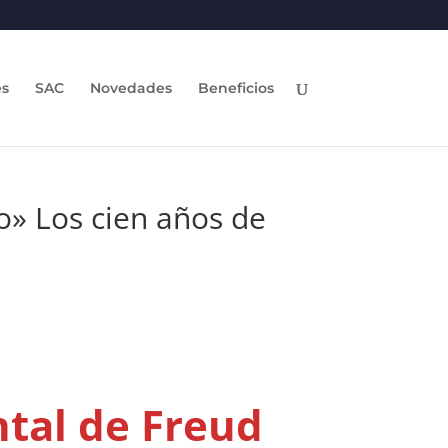
es
SAC
Novedades
Beneficios
yo» Los cien años de
tal de
Freud