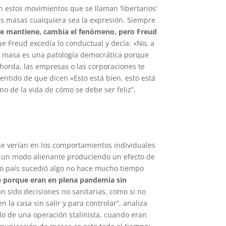
án estos movimientos que se llaman ‘libertarios’
as masas cualquiera sea la expresión. Siempre
 se mantiene, cambia el fenómeno, pero Freud
que Freud excedía lo conductual y decía: «No, a
la masa es una patología democrática porque
 horda, las empresas o las corporaciones te
sentido de que dicen «Esto está bien, esto está
 de la vida de cómo se debe ser feliz”,
se verían en los comportamientos individuales
de un modo alienante produciendo un efecto de
tro país sucedió algo no hace mucho tiempo
e porque eran en plena pandemia sin
n sido decisiones no sanitarias, como si no
 la casa sin salir y para controlar”, analiza
o de una operación stalinista, cuando eran